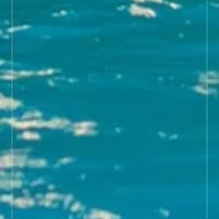
Un séjour à l'hôtel
Activités/Chambre à la journée
Au bistrot le 20 du Domaine
Au Panoramique 1*
Au Belvédère (Brunch&Buffet)
Au bar Léopold
Au Spa
Nos autres hôtels