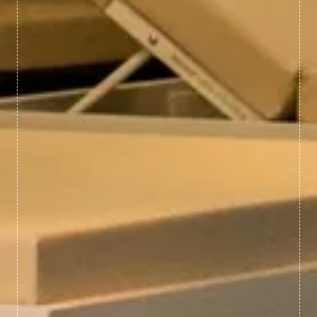
DOMAINE
HÔTEL
LES CHAMBRES
SERVICES/ PISCINE/ CINEMA
Réservez vos activités/Chambre à la
journée
NOS OFFRES
RESTAURANTS