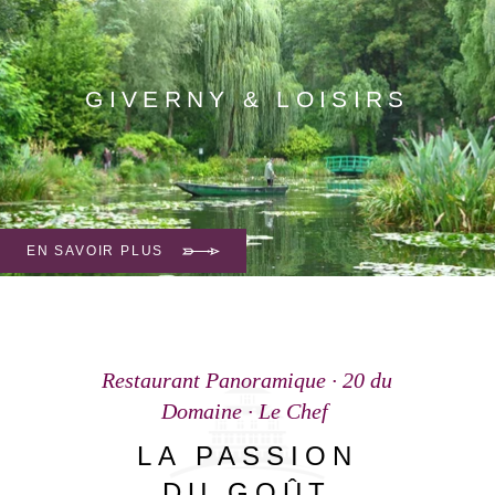
Mondes et Algotherm.
GIVERNY & LOISIRS
Bienvenue au coeur de la région des
impressionnistes, autour de Giverny, le
village de Claude Monet, aux portes de
EN SAVOIR PLUS
la Normandie.
Restaurant Panoramique · 20 du
Domaine · Le Chef
LA PASSION
DU GOÛT