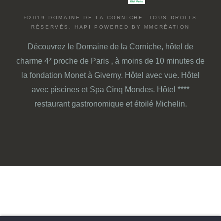
©2019 DOMAINE DE LA CORNICHE. TOUS DROITS
RÉSERVÉS.
HAPI
POWERED BY
MMCRÉATION
Découvrez le
Domaine de la Corniche,
hôtel de
charme 4* proche de Paris
, à moins de 10 minutes de
la
fondation Monet à Giverny.
Hôtel avec vue.
Hôtel
avec piscines et Spa Cinq Mondes.
Hôtel ****
restaurant gastronomique et étoilé Michelin.