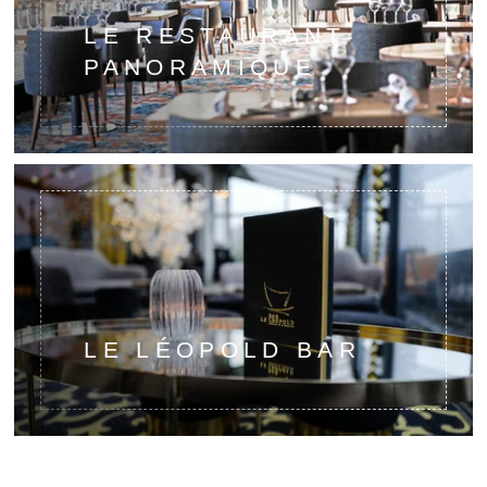
LE RESTAURANT
PANORAMIQUE
Etoilé au guide Michelin
Terrasse panoramique
Menu dégustation
Initiation œnologique
LE LÉOPOLD BAR
Bar à cocktails et champagne
Véranda panoramique
Terrasse