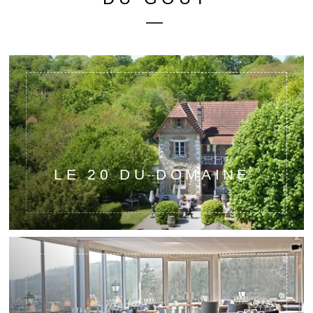
—
LE 20 DU DOMAINE
Bistrot
Terrasse et jardin
Brocante
Menus dès 27 €