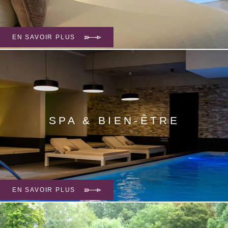
44 chambres. Alliance subtile de
contemporain et d'élégance.
EN SAVOIR PLUS
SPA & BIEN-ÊTRE
Piscine intérieure - 14 mètres sur 4 avec
jets massants, sauna, hammam, douche
sensorielle solarium avec
bain à remous
EN SAVOIR PLUS
extérieur, salle de fitness, 7
cabines de
soin & une carte des soins signée Cinq